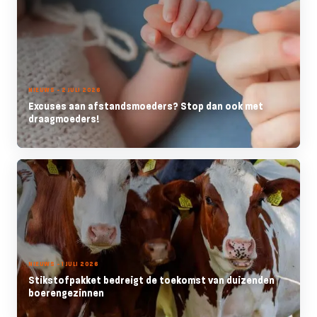
NIEUWS - 2 JULI 2026
Excuses aan afstandsmoeders? Stop dan ook met
draagmoeders!
NIEUWS - 1 JULI 2026
Stikstofpakket bedreigt de toekomst van duizenden
boerengezinnen