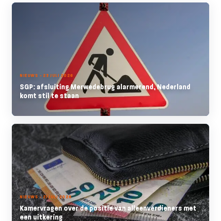
NIEUWS - 23 JULI 2026
SGP: afsluiting Merwedebrug alarmerend, Nederland
komt stil te staan
NIEUWS - 21 JULI 2026
Kamervragen over de positie van alleenverdieners met
een uitkering