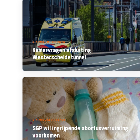
NIEUWS - 15 JULI 2026
Kamervragen afsluiting
Westerscheldetunnel
NIEUWS - 14 JULI 2026
SGP wil ingrijpende abortusverruiming
voorkomen