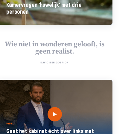
Kamervragen 'huwelijk' met drie
personen
Wie niet in wonderen gelooft, is
geen realist.
DAVID BEN GOERION
VIDEO
Gaat het kabinet écht over links met