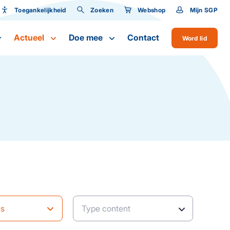
Toegankelijkheid
Zoeken
Webshop
Mijn SGP
Toegankelijkheid
Actueel
Doe mee
Contact
Word lid
Lettergrootte
ws