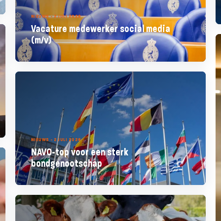
NIEUWS - 2 JULI 2026
Vacature medewerker social media
(m/v)
NIEUWS - 2 JULI 2026
NAVO-top voor een sterk
bondgenootschap