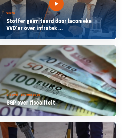
VIDEO
Stoffer geïrriteerd door laconieke
VVD’er over infratek ...
NIEUWS - 24 JUNI 2026
SGP over fiscaliteit