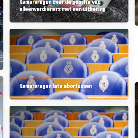
Kamervragen over de positie van
alleenverdieners met een uitkering
NIEUWS - 14 JULI 2026
Kamervragen late abortussen