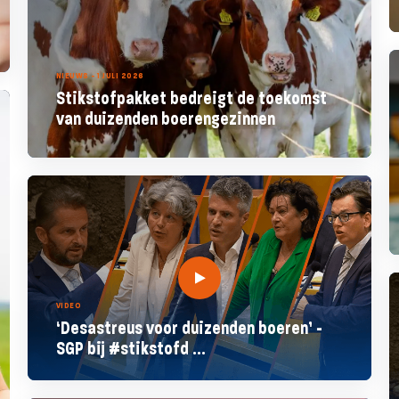
NIEUWS - 1 JULI 2026
Stikstofpakket bedreigt de toekomst
van duizenden boerengezinnen
VIDEO
‘Desastreus voor duizenden boeren’ -
SGP bij #stikstofd ...