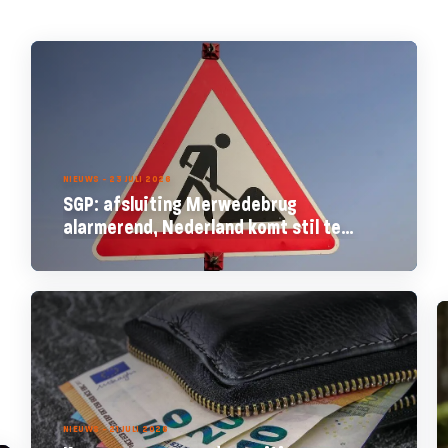
NIEUWS - 23 JULI 2026
SGP: afsluiting Merwedebrug
alarmerend, Nederland komt stil te
staan
NIEUWS - 21 JULI 2026