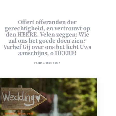
Offert offeranden der
gerechtigheid, en vertrouwt op
den HEERE. Velen zeggen: Wie
zal ons het goede doen zien?
Verhef Gij over ons het licht Uws
aanschijns, o HEERE!
PSALM 4 VERS 6 EN 7
NIEUWS - 20 JULI 2026