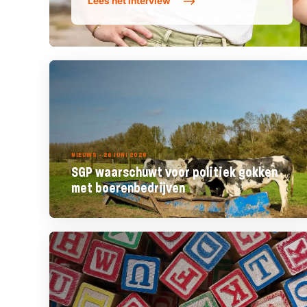
Lees het interview
NIEUWS - 26 JUNI 2026
SGP waarschuwt voor politiek gokken
met boerenbedrijven