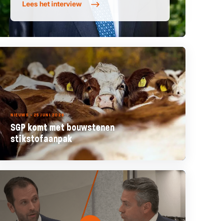
Lees het interview
NIEUWS - 25 JUNI 2026
SGP komt met bouwstenen
stikstofaanpak