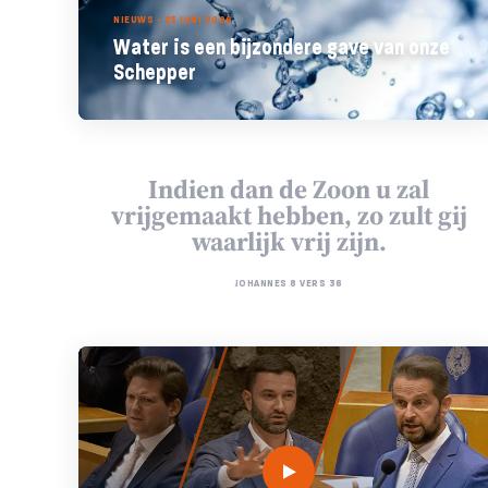
NIEUWS - 25 JUNI 2026
Water is een bijzondere gave van onze
Schepper
Indien dan de Zoon u zal
vrijgemaakt hebben, zo zult gij
waarlijk vrij zijn.
JOHANNES 8 VERS 36