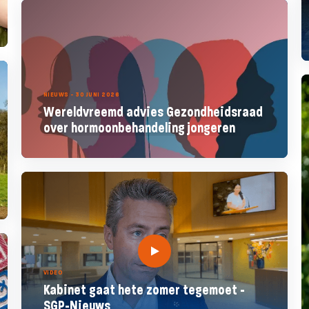
NIEUWS - 30 JUNI 2026
Wereldvreemd advies Gezondheidsraad
over hormoonbehandeling jongeren
VIDEO
Kabinet gaat hete zomer tegemoet -
SGP-Nieuws