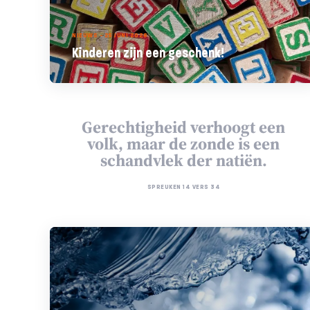
NIEUWS - 25 JUNI 2026
Kinderen zijn een geschenk!
Gerechtigheid verhoogt een
volk, maar de zonde is een
schandvlek der natiën.
SPREUKEN 14 VERS 34