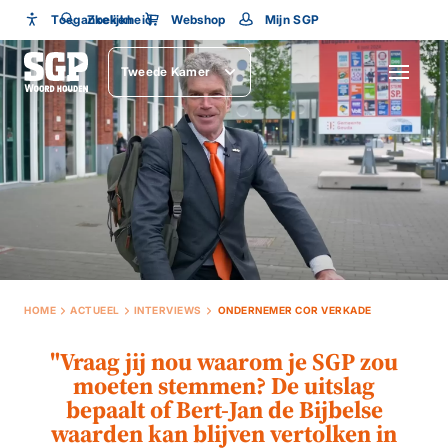
Toegankelijkheid
Toegankelijkheid
Zoeken
Webshop
Mijn SGP
Lettergrootte
Tweede Kamer
SLUITEN
HOME
ACTUEEL
INTERVIEWS
ONDERNEMER COR VERKADE
"Vraag jij nou waarom je SGP zou
moeten stemmen? De uitslag
bepaalt of Bert-Jan de Bijbelse
waarden kan blijven vertolken in