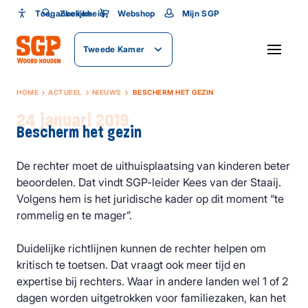
Toegankelijkheid
Toegankelijkheid
Zoeken
Webshop
Mijn SGP
Lettergrootte
Tweede Kamer
SLUITEN
HOME
ACTUEEL
NIEUWS
BESCHERM HET GEZIN
24 januari 2019
Bescherm het gezin
De rechter moet de uithuisplaatsing van kinderen beter
beoordelen. Dat vindt SGP-leider Kees van der Staaij.
Volgens hem is het juridische kader op dit moment “te
rommelig en te mager”.
Duidelijke richtlijnen kunnen de rechter helpen om
kritisch te toetsen. Dat vraagt ook meer tijd en
expertise bij rechters. Waar in andere landen wel 1 of 2
dagen worden uitgetrokken voor familiezaken, kan het