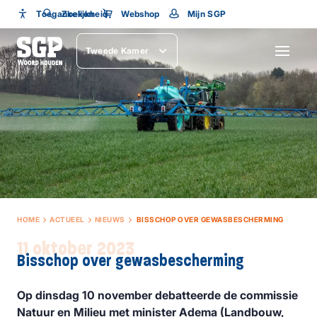
Toegankelijkheid
Toegankelijkheid
Zoeken
Webshop
Mijn SGP
Lettergrootte
Tweede Kamer
SLUITEN
HOME
ACTUEEL
NIEUWS
BISSCHOP OVER GEWASBESCHERMING
11 oktober 2023
Bisschop over gewasbescherming
Op dinsdag 10 november debatteerde de commissie
Natuur en Milieu met minister Adema (Landbouw,