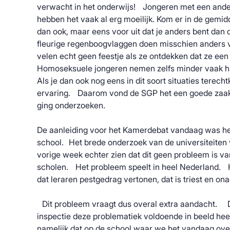
verwacht in het onderwijs! Jongeren met een ande
hebben het vaak al erg moeilijk. Kom er in de gemid
dan ook, maar eens voor uit dat je anders bent da
fleurige regenboogvlaggen doen misschien anders 
velen echt geen feestje als ze ontdekken dat ze e
Homoseksuele jongeren nemen zelfs minder vaak 
Als je dan ook nog eens in dit soort situaties terechtk
ervaring. Daarom vond de SGP het een goede zaak d
ging onderzoeken.
De aanleiding voor het Kamerdebat vandaag was het
school. Het brede onderzoek van de universiteiten 
vorige week echter zien dat dit geen probleem is v
scholen. Het probleem speelt in heel Nederland. H
dat leraren pestgedrag vertonen, dat is triest en on
Dit probleem vraagt dus overal extra aandacht. D
inspectie deze problematiek voldoende in beeld heef
namelijk dat op de school waar we het vandaag ov