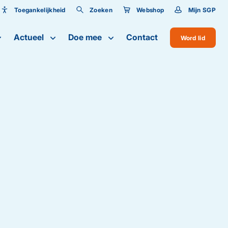
Toegankelijkheid
Zoeken
Webshop
Mijn SGP
Toegankelijkheid
Actueel
Doe mee
Contact
Word lid
Lettergrootte