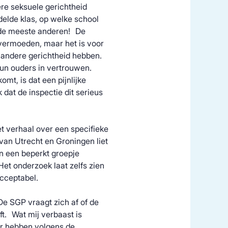
re seksuele gerichtheid
delde klas, op welke school
n de meeste anderen! De
vermoeden, maar het is voor
en andere gerichtheid hebben.
hun ouders in vertrouwen.
omt, is dat een pijnlijke
at de inspectie dit serieus
 verhaal over een specifieke
van Utrecht en Groningen liet
an een beperkt groepje
et onderzoek laat zelfs zien
acceptabel.
e SGP vraagt zich af of de
t. Wat mij verbaast is
er hebben volgens de