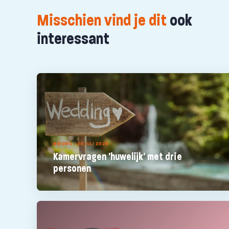
Misschien vind je dit
ook
interessant
NIEUWS - 20 JULI 2026
Kamervragen 'huwelijk' met drie
personen