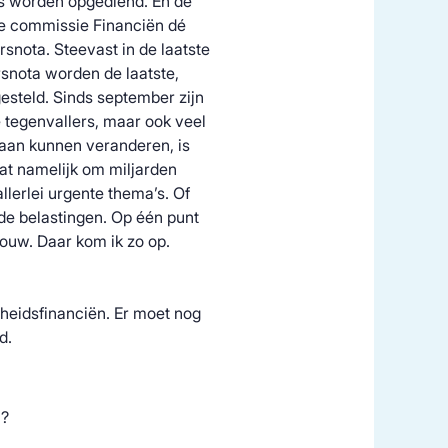
ers worden opgediend. En de
 de commissie Financiën dé
rsnota. Steevast in de laatste
rsnota worden de laatste,
gesteld. Sinds september zijn
e tegenvallers, maar ook veel
 aan kunnen veranderen, is
at namelijk om miljarden
llerlei urgente thema’s. Of
de belastingen. Op één punt
bouw. Daar kom ik zo op.
heidsfinanciën. Er moet nog
d.
n?