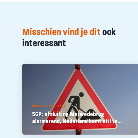
Misschien vind je dit
ook
interessant
NIEUWS - 23 JULI 2026
SGP: afsluiting Merwedebrug
alarmerend, Nederland komt stil te
staan