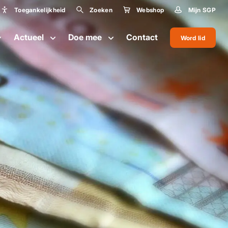
Toegankelijkheid
Zoeken
Webshop
Mijn SGP
Toegankelijkheid
Actueel
Doe mee
Contact
Word lid
Lettergrootte