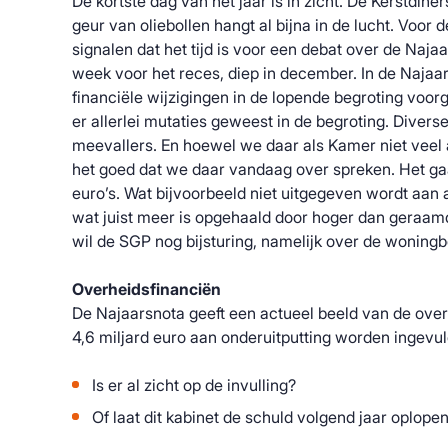
De kortste dag van het jaar is in zicht. De Kerstdin
geur van oliebollen hangt al bijna in de lucht. Voor
signalen dat het tijd is voor een debat over de Najaa
week voor het reces, diep in december. In de Najaa
financiële wijzigingen in de lopende begroting voor
er allerlei mutaties geweest in de begroting. Divers
meevallers. En hoewel we daar als Kamer niet veel
het goed dat we daar vandaag over spreken. Het ga
euro’s. Wat bijvoorbeeld niet uitgegeven wordt aan a
wat juist meer is opgehaald door hoger dan geraam
wil de SGP nog bijsturing, namelijk over de woning
Overheidsfinanciën
De Najaarsnota geeft een actueel beeld van de over
4,6 miljard euro aan onderuitputting worden ingevul
Is er al zicht op de invulling?
Of laat dit kabinet de schuld volgend jaar oplope