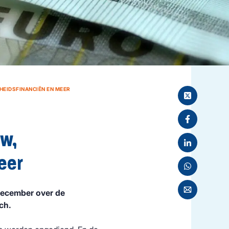
EIDSFINANCIËN EN MEER
uw,
eer
ecember over de
ch.