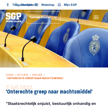
Toegankelijkheid
Toegankelijkheid
Zoeken
Webshop
Mijn SGP
Lettergrootte
Tweede Kamer
SLUITEN
HOME
ACTUEEL
NIEUWS
'ONTERECHTE GREEP NAAR MACHTSMIDDEL'
7 juli 2022
'Onterechte greep naar machtsmiddel'
"Staatsrechtelijk onjuist, bestuurlijk onhandig en