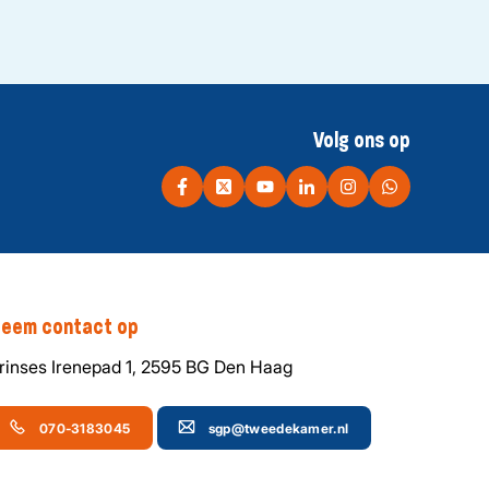
Volg ons op
eem contact op
rinses Irenepad 1, 2595 BG Den Haag
070-3183045
sgp@tweedekamer.nl