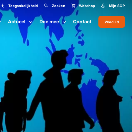
Toegankelijkheid
Zoeken
Webshop
Mijn SGP
Toegankelijkheid
Actueel
Doe mee
Contact
Word lid
Lettergrootte