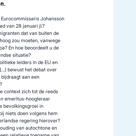
ft.
 Eurocommissaris Johansson
d van 28 januari jl.?
migranten dat van buiten de
omhoog zou moeten, vanwege
pa? En hoe beoordeelt u de
ndse situatie?
litieke leiders in de EU en
(…) bewust het debat over
s bijdraagt aan een
?
 context zich tot de reeds
n emeritus-hoogleraar
e bevolkingsgroei in
bij niets doen volgens hem
derlandse regering hierover?
rhouding van autochtone en
 een relatieve toename van