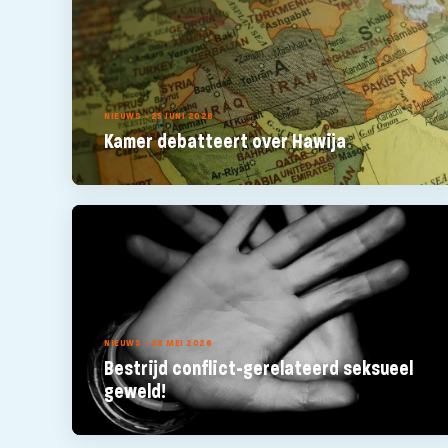
NIEUWS - 25 JUNI 2026
Kamer debatteert over Hawija
NIEUWS - 28 MEI 2026
Bestrijd conflict-gerelateerd seksueel
geweld!