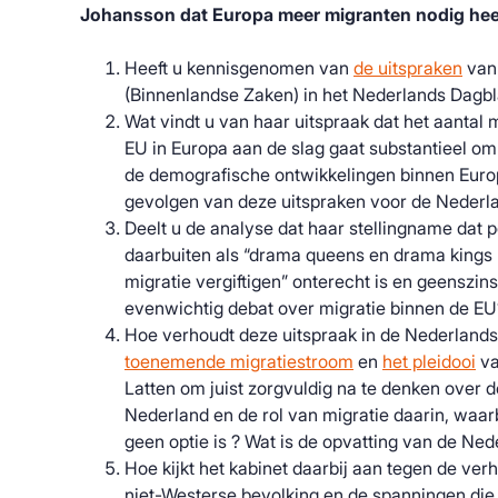
Johansson dat Europa meer migranten nodig hee
Heeft u kennisgenomen van
de uitspraken
van
(Binnenlandse Zaken) in het Nederlands Dagbla
Wat vindt u van haar uitspraak dat het aantal 
EU in Europa aan de slag gaat substantieel 
de demografische ontwikkelingen binnen Euro
gevolgen van deze uitspraken voor de Nederla
Deelt u de analyse dat haar stellingname dat po
daarbuiten als “drama queens en drama kings 
migratie vergiftigen” onterecht is en geenszin
evenwichtig debat over migratie binnen de EU
Hoe verhoudt deze uitspraak in de Nederlandse
toenemende migratiestroom
en
het pleidooi
va
Latten om juist zorgvuldig na te denken over d
Nederland en de rol van migratie daarin, waar
geen optie is ? Wat is de opvatting van de Ne
Hoe kijkt het kabinet daarbij aan tegen de ve
niet-Westerse bevolking en de spanningen die