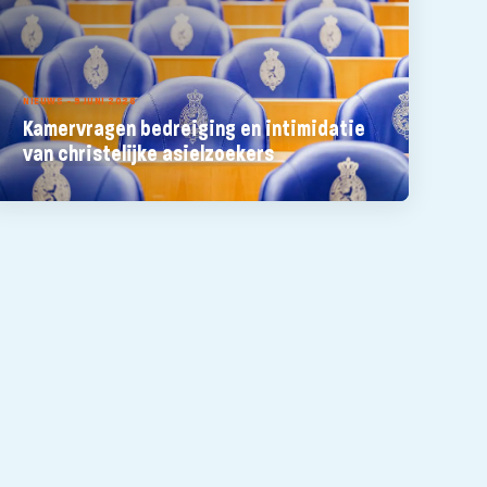
NIEUWS - 9 JUNI 2026
Kamervragen bedreiging en intimidatie
van christelijke asielzoekers