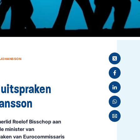
S JOHANSSON
 uitspraken
hansson
merlid Roelof Bisschop aan
de minister van
praken van Eurocommissaris