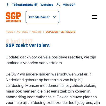
Toegankelijkheid
Toegankelijkheid
Zoeken
Webshop
Mijn SGP
Lettergrootte
Tweede Kamer
SLUITEN
HOME
ACTUEEL
NIEUWS
SGP ZOEKT VERTALERS
8 juni 2017
SGP zoekt vertalers
Update: dank voor de vele positieve reacties, we zijn
inmiddels voorzien van vertalers.
De SGP wil andere landen waarschuwen wat er in
Nederland gebeurt op het terrein van hulp bij
zelfdoding. Mensen met dementie, psychisch zieken,
maar ook mensen die niet eens ziek zijn komen in
aanmerking voor euthanasie. Ook de nieuwe plannen
voor hulp bij zelfdoding, zelfs zonder leeftijdsgrens, zijn