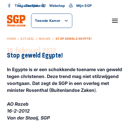
Toegankelijkheid
Toegankelijkheid
Zoeken
Webshop
Mijn SGP
Lettergrootte
Tweede Kamer
SLUITEN
HOME
ACTUEEL
NIEUWS
STOP GEWELD EGYPTE!
16 februari 2012
Stop geweld Egypte!
In Egypte is er een schokkende toename van geweld
tegen christenen. Deze trend mag niet stilzwijgend
voortgaan. Dat zegt de SGP in een overleg met
minister Rosenthal (Buitenlandse Zaken
).
AO Razeb
16-2-2012
Van der Staaij, SGP