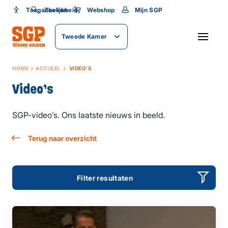
Toegankelijkheid
Toegankelijkheid
Zoeken
Webshop
Mijn SGP
Lettergrootte
Tweede Kamer
SLUITEN
HOME
ACTUEEL
VIDEO’S
Video’s
SGP-video’s. Ons laatste nieuws in beeld.
Terug naar overzicht
Filter resultaten