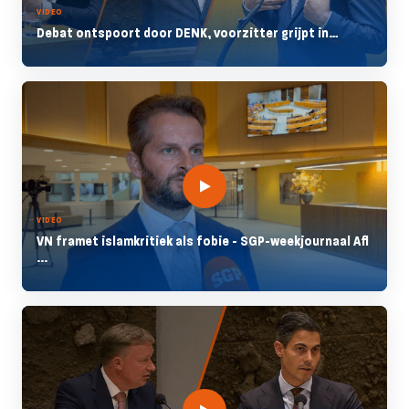
VIDEO
Debat ontspoort door DENK, voorzitter grijpt in…
VIDEO
VN framet islamkritiek als fobie - SGP-weekjournaal Afl
...