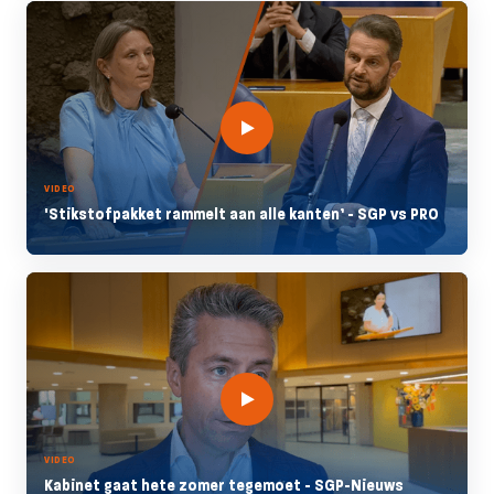
VIDEO
'Stikstofpakket rammelt aan alle kanten’ - SGP vs PRO
VIDEO
Kabinet gaat hete zomer tegemoet - SGP-Nieuws