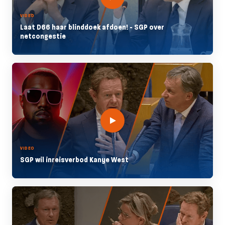
VIDEO
Laat D66 haar blinddoek afdoen! - SGP over
netcongestie
VIDEO
SGP wil inreisverbod Kanye West