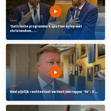
VIDEO
'Satirische programma's spotten volop met
christendom.. ...
VIDEO
Heel pijnlijk: rechtsstaat verliest van rapper 'Ye' - S ...