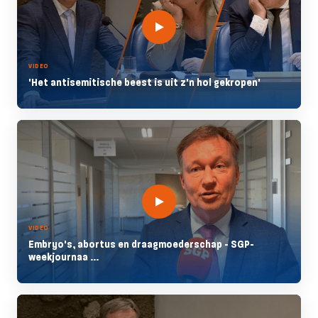
VIDEO
'Het antisemitische beest is uit z'n hol gekropen'
VIDEO
Embryo's, abortus en draagmoederschap - SGP-
weekjournaa ...