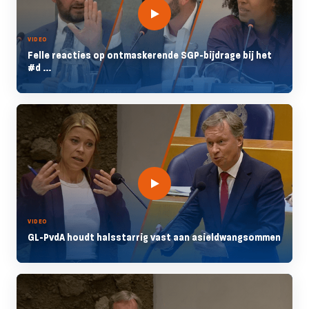
VIDEO
Felle reacties op ontmaskerende SGP-bijdrage bij het
#d ...
VIDEO
GL-PvdA houdt halsstarrig vast aan asieldwangsommen