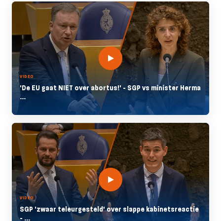
VIDEO
'De EU gaat NIET over abortus!' - SGP vs minister Herma
...
VIDEO
SGP 'zwaar teleurgesteld' over slappe kabinetsreactie
- ...