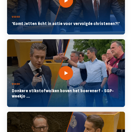
VIDEO
‘Komt Jetten écht in actie voor vervolgde christenen?!’
VIDEO
Donkere stikstofwolken boven het boerenerf - SGP-
weekjo ...