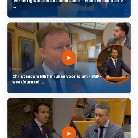
'Vernietig wortels antisemitisme' - Flach vs minister V
...
VIDEO
Christendom NIET inruilen voor islam - SGP-
weekjournaal ...