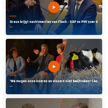
VIDEO
Graus krijgt nachtmerries van Flach - SGP vs PVV over d
...
VIDEO
'We mogen onze boeren en vissers níet kwijtraken!' | Ac
...