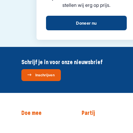
stellen wij erg op prijs.
Doneer nu
Schrijf je in voor onze nieuwsbrief
Inschrijven
Doe mee
Partij
Steun christelijke
Onze mensen
politiek
Onze historie