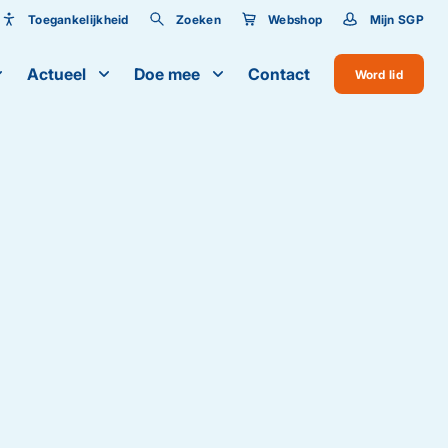
Toegankelijkheid
Zoeken
Webshop
Mijn SGP
Toegankelijkheid
Actueel
Doe mee
Contact
Word lid
Lettergrootte