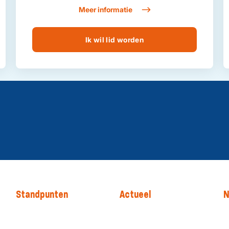
Meer informatie
Ik wil lid worden
Standpunten
Actueel
N
Onze standpunten
Nieuws
P
Thema's
Agenda