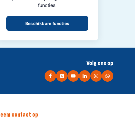
functies.
Beschikbare functies
Volg ons op
eem contact op
rinses Irenepad 1, 2595 BG Den Haag