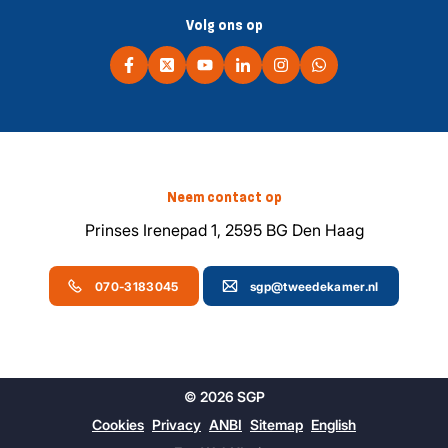
Volg ons op
Neem contact op
Prinses Irenepad 1, 2595 BG Den Haag
070-3183045
sgp@tweedekamer.nl
© 2026 SGP
Cookies
Privacy
ANBI
Sitemap
English