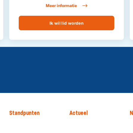
Meer informatie
Ik wil lid worden
Standpunten
Actueel
N
Onze standpunten
Nieuws
P
Thema's
Agenda