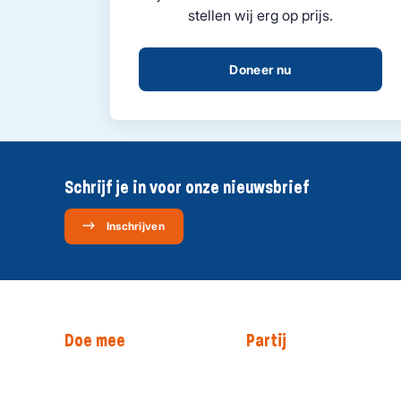
stellen wij erg op prijs.
Doneer nu
Schrijf je in voor onze nieuwsbrief
Inschrijven
Doe mee
Partij
Steun christelijke
Onze mensen
politiek
Onze historie