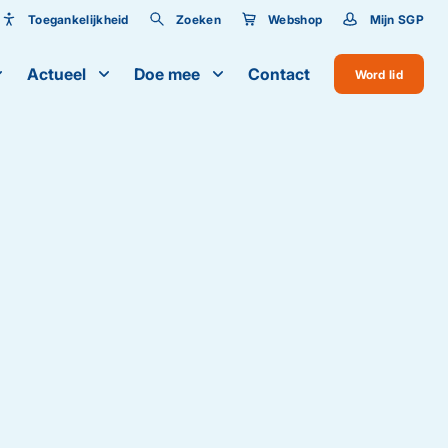
Toegankelijkheid
Zoeken
Webshop
Mijn SGP
Toegankelijkheid
Actueel
Doe mee
Contact
Word lid
Lettergrootte