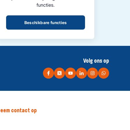
functies.
Beschikbare functies
Volg ons op
eem contact op
rinses Irenepad 1, 2595 BG Den Haag