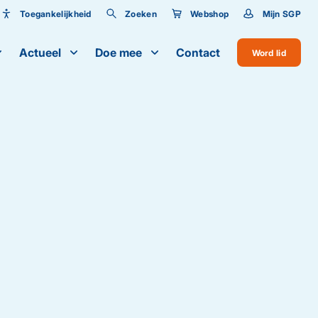
Toegankelijkheid
Zoeken
Webshop
Mijn SGP
Toegankelijkheid
Actueel
Doe mee
Contact
Word lid
Lettergrootte