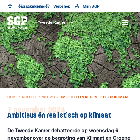
Toegankelijkheid
Toegankelijkheid
Zoeken
Webshop
Mijn SGP
Lettergrootte
Tweede Kamer
SLUITEN
HOME
ACTUEEL
NIEUWS
AMBITIEUS ÉN REALISTISCH OP KLIMAAT
7 november 2024
Ambitieus én realistisch op klimaat
De Tweede Kamer debatteerde op woensdag 6
november over de begroting van Klimaat en Groene