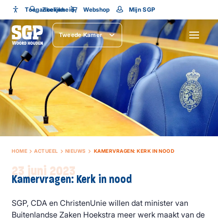
Toegankelijkheid
Toegankelijkheid
Zoeken
Webshop
Mijn SGP
Lettergrootte
Tweede Kamer
SLUITEN
HOME
ACTUEEL
NIEUWS
KAMERVRAGEN: KERK IN NOOD
23 juni 2023
Kamervragen: Kerk in nood
SGP, CDA en ChristenUnie willen dat minister van
Buitenlandse Zaken Hoekstra meer werk maakt van de