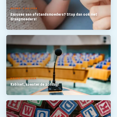
NIEUWS - 2 JULI 2026
Excuses aan afstandsmoeders? Stop dan ook met
draagmoeders!
NIEUWS - 1 JULI 2026
Kabinet, koester de zondag!