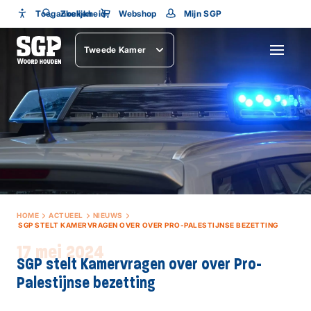
Toegankelijkheid
Toegankelijkheid
Zoeken
Webshop
Mijn SGP
Lettergrootte
Tweede Kamer
SLUITEN
HOME
ACTUEEL
NIEUWS
SGP STELT KAMERVRAGEN OVER OVER PRO-PALESTIJNSE BEZETTING
17 mei 2024
SGP stelt Kamervragen over over Pro-
Palestijnse bezetting