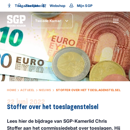
Toegankelijkheid
Toegankelijkheid
Zoeken
Webshop
Mijn SGP
Lettergrootte
Tweede Kamer
SLUITEN
HOME
ACTUEEL
NIEUWS
STOFFER OVER HET TOESLAGENSTELSEL
22 juni 2022
Stoffer over het toeslagenstelsel
Lees hier de bijdrage van SGP-Kamerlid Chris
Stoffer aan het commissiedebat over toeslagen. Hij