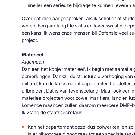
sneller een serieuze bijdrage te kunnen leveren
Over dat dienjaar gesproken: als ik scholier of stude
weten. Een jaar lang life skills en levenswijsheid o
een kans! Ik wens onze mensen bij Defensie veel suc
project.
Materieel
Algemeen
Dan een het kopje ‘materieel’, ik begin met aantal 
opmerkingen. Dankzij de structurele verhoging van
miljard, kan de krijgsmacht capaciteiten herstelle
uitbreiden. Dat is van levensbelang. Maar ook een g
materieelprojecten voor zowel maritiem, land en luc
komende maanden zullen daarom meerdere DMP-br
Ik vraag de staatssecretaris:
Kan het departement deze klus bolwerken, en zo 
Is er bijvoorbeeld noodzaak tot een speciale taskf