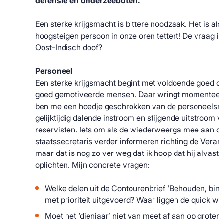
defensie en onderzeeboten.
Een sterke krijgsmacht is bittere noodzaak. Het is als
hoogsteigen persoon in onze oren tettert! De vraag i
Oost-Indisch doof?
Personeel
Een sterke krijgsmacht begint met voldoende goed 
goed gemotiveerde mensen. Daar wringt momenteel 
ben me een hoedje geschrokken van de personeels
gelijktijdig dalende instroom en stijgende uitstroom 
reservisten. Iets om als de wiederweerga mee aan d
staatssecretaris verder informeren richting de Ver
maar dat is nog zo ver weg dat ik hoop dat hij alvast 
oplichten. Mijn concrete vragen:
Welke delen uit de Contourenbrief ‘Behouden, bi
met prioriteit uitgevoerd? Waar liggen de quick w
Moet het ‘dienjaar’ niet van meet af aan op grot