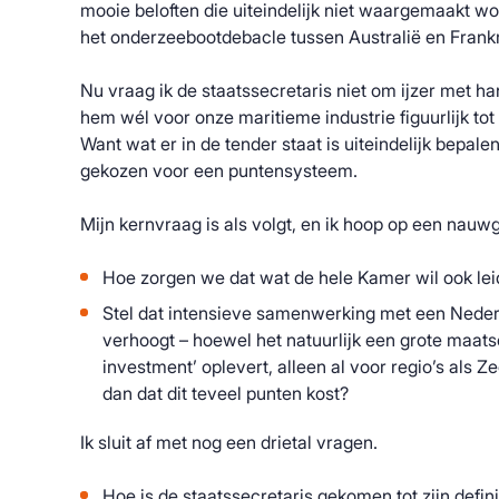
mooie beloften die uiteindelijk niet waargemaakt w
het onderzeebootdebacle tussen Australië en Frankr
Nu vraag ik de staatssecretaris niet om ijzer met h
hem wél voor onze maritieme industrie figuurlijk to
Want wat er in de tender staat is uiteindelijk bepale
gekozen voor een puntensysteem.
Mijn kernvraag is als volgt, en ik hoop op een nauw
Hoe zorgen we dat wat de hele Kamer wil ook lei
Stel dat intensieve samenwerking met een Nederla
verhoogt – hoewel het natuurlijk een grote maats
investment’ oplevert, alleen al voor regio’s als
dan dat dit teveel punten kost?
Ik sluit af met nog een drietal vragen.
Hoe is de staatssecretaris gekomen tot zijn defini