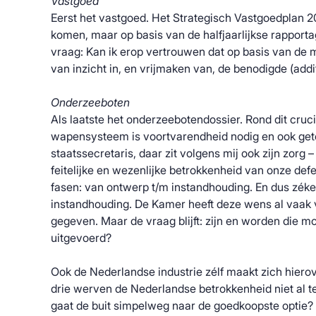
Vastgoed
Eerst het vastgoed. Het Strategisch Vastgoedplan 
komen, maar op basis van de halfjaarlijkse rapporta
vraag: Kan ik erop vertrouwen dat op basis van de mo
van inzicht in, en vrijmaken van, de benodigde (add
Onderzeeboten
Als laatste het onderzeebotendossier. Rond dit cruc
wapensysteem is voortvarendheid nodig en ook geto
staatssecretaris, daar zit volgens mij ook zijn zorg – l
feitelijke en wezenlijke betrokkenheid van onze defen
fasen: van ontwerp t/m instandhouding. En dus zéker
instandhouding. De Kamer heeft deze wens al vaak 
gegeven. Maar de vraag blijft: zijn en worden die m
uitgevoerd?
Ook de Nederlandse industrie zélf maakt zich hiero
drie werven de Nederlandse betrokkenheid niet al t
gaat de buit simpelweg naar de goedkoopste optie? 