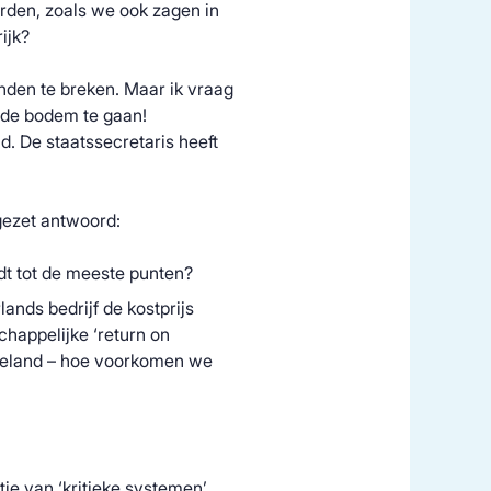
orden, zoals we ook zagen in
ijk?
anden te breken. Maar ik vraag
t de bodem te gaan!
nd. De staatssecretaris heeft
gezet antwoord:
dt tot de meeste punten?
nds bedrijf de kostprijs
chappelijke ‘return on
 Zeeland – hoe voorkomen we
tie van ‘kritieke systemen’,