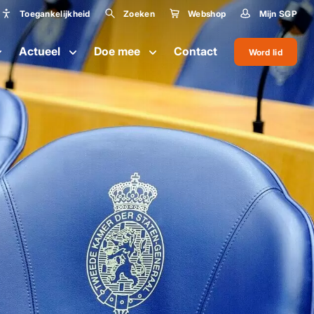
Toegankelijkheid
Zoeken
Webshop
Mijn SGP
Toegankelijkheid
Actueel
Doe mee
Contact
Word lid
Lettergrootte