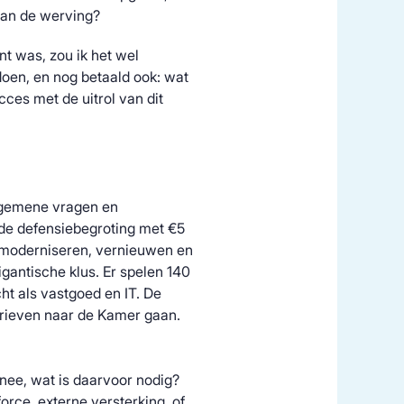
 aan de werving?
nt was, zou ik het wel
pdoen, en nog betaald ook: wat
ces met de uitrol van dit
algemene vragen en
 de defensiebegroting met €5
n, moderniseren, vernieuwen en
igantische klus. Er spelen 140
ht als vastgoed en IT. De
ieven naar de Kamer gaan.
nee, wat is daarvoor nodig?
orce, externe versterking, of