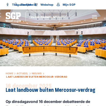
Toegankelijkheid
Toegankelijkheid
Zoeken
Webshop
Mijn SGP
Lettergrootte
Tweede Kamer
SLUITEN
HOME
ACTUEEL
NIEUWS
LAAT LANDBOUW BUITEN MERCOSUR-VERDRAG
16 december 2025
Laat landbouw buiten Mercosur-verdrag
Op dinsdagavond 16 december debatteerde de