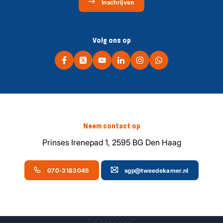
Inschrijven
Volg ons op
Neem contact op
Prinses Irenepad 1, 2595 BG Den Haag
070-3183045
sgp@tweedekamer.nl