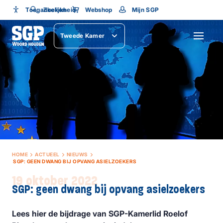
Toegankelijkheid
Toegankelijkheid
Zoeken
Webshop
Mijn SGP
Lettergrootte
Tweede Kamer
SLUITEN
HOME
ACTUEEL
NIEUWS
SGP: GEEN DWANG BIJ OPVANG ASIELZOEKERS
19 oktober 2022
SGP: geen dwang bij opvang asielzoekers
Lees hier de bijdrage van SGP-Kamerlid Roelof