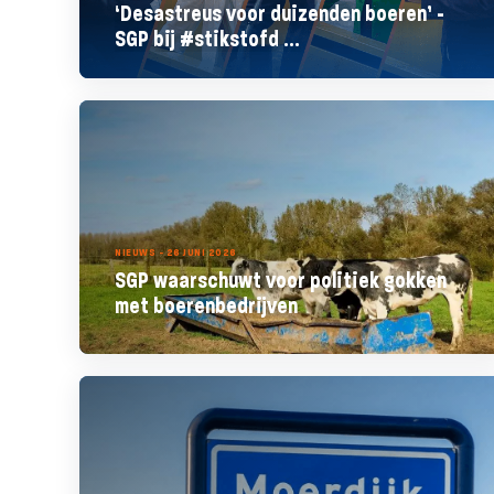
‘Desastreus voor duizenden boeren’ -
SGP bij #stikstofd ...
NIEUWS - 26 JUNI 2026
SGP waarschuwt voor politiek gokken
met boerenbedrijven