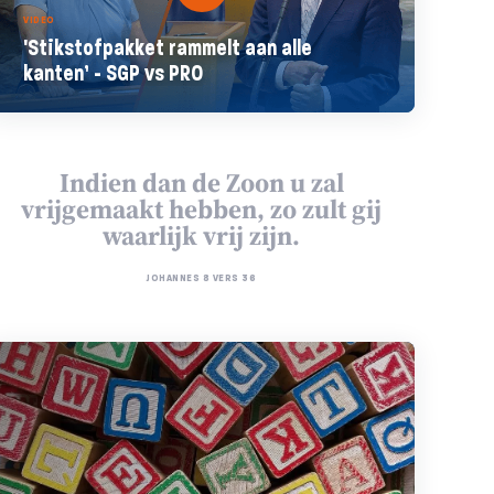
VIDEO
'Stikstofpakket rammelt aan alle
kanten’ - SGP vs PRO
Indien dan de Zoon u zal
vrijgemaakt hebben, zo zult gij
waarlijk vrij zijn.
JOHANNES 8 VERS 36