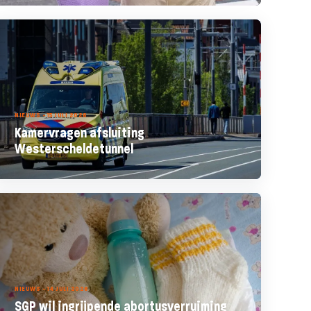
NIEUWS - 15 JULI 2026
Kamervragen afsluiting
Westerscheldetunnel
NIEUWS - 14 JULI 2026
SGP wil ingrijpende abortusverruiming