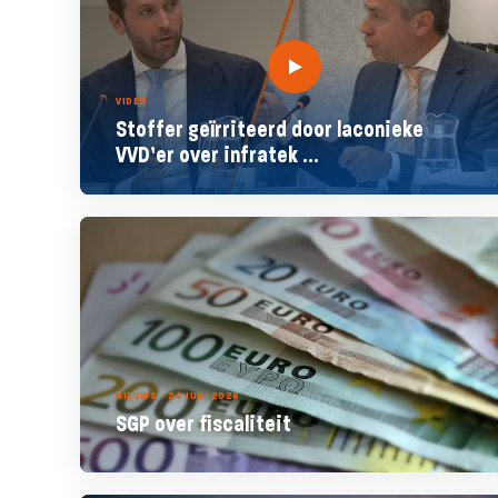
VIDEO
Stoffer geïrriteerd door laconieke
VVD’er over infratek ...
NIEUWS - 24 JUNI 2026
SGP over fiscaliteit