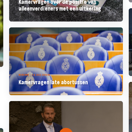
Kamervragen over de positie van
alleenverdieners met een uitkering
NIEUWS - 14 JULI 2026
Kamervragen late abortussen