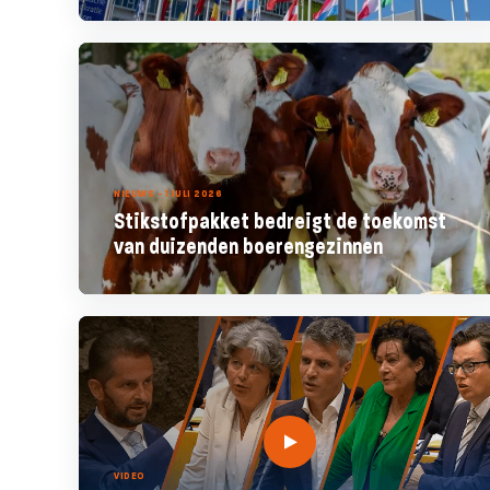
NIEUWS - 1 JULI 2026
Stikstofpakket bedreigt de toekomst
van duizenden boerengezinnen
VIDEO