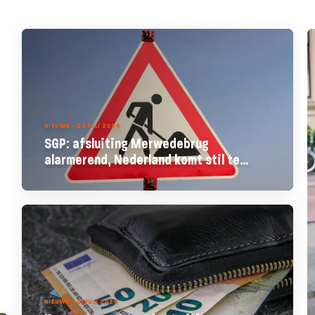
NIEUWS - 23 JULI 2026
SGP: afsluiting Merwedebrug
alarmerend, Nederland komt stil te
staan
NIEUWS - 21 JULI 2026