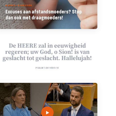
NIEUWS - 2 JULI 2026
Excuses aan afstandsmoeders? Stop
dan ook met draagmoeders!
De HEERE zal in eeuwigheid
regeren; uw God, o Sion! is van
geslacht tot geslacht. Hallelujah!
PSALM 146 VERS 10