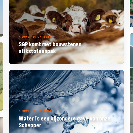
NIEUWS - 25 JUNI 2026
SGP komt met bouwstenen
stikstofaanpak
NIEUWS - 25 JUNI 2026
Water is een bijzondere gave van onze
Schepper