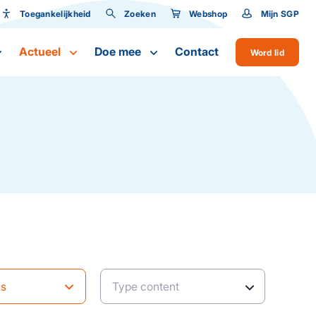
Toegankelijkheid
Zoeken
Webshop
Mijn SGP
Toegankelijkheid
Actueel
Doe mee
Contact
Word lid
Lettergrootte
ws