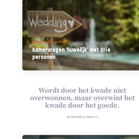
NIEUWS - 20 JULI 2026
Kamervragen 'huwelijk' met drie
personen
Wordt door het kwade niet
overwonnen, maar overwint het
kwade door het goede.
ROMEINEN 12 VERS 21