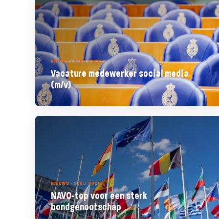
NIEUWS - 2 JULI 2026
Vacature medewerker social media
(m/v)
NIEUWS - 2 JULI 2026
NAVO-top voor een sterk
bondgenootschap