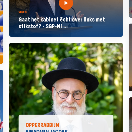
VIDEO
Gaat het kabinet écht over links met
stikstof? - SGP-Ni ...
OPPERRABBIJN
BINYOMIN JACOBS