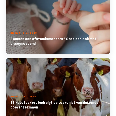
NIEUWS - 2 JULI 2026
Excuses aan afstandsmoeders? Stop dan ook met
draagmoeders!
NIEUWS - 1 JULI 2026
Stikstofpakket bedreigt de toekomst van duizenden
boerengezinnen