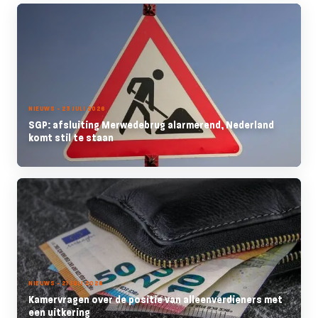
NIEUWS - 23 JULI 2026
SGP: afsluiting Merwedebrug alarmerend, Nederland
komt stil te staan
NIEUWS - 21 JULI 2026
Kamervragen over de positie van alleenverdieners met
een uitkering